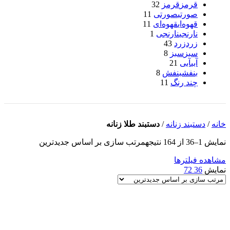
قرمز
قرمز
32
صورتی
صورتی
11
قهوه‌ای
قهوه‌ای
11
نارنجی
نارنجی
1
زرد
زرد
43
سبز
سبز
8
آبی
آبی
21
بنفش
بنفش
8
چند رنگ
11
خانه
/
دستبند زنانه
/
دستبند طلا زنانه
نمایش 1–36 از 164 نتیجه
مرتب سازی بر اساس جدیدترین
مشاهده فیلترها
نمایش
36
72