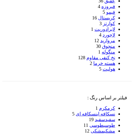
عقیق
36
فیروزه
4
فیمو
5
کریستال
16
کوارتز
3
لابرادوریت
1
لاجورد
4
مروارید
12
منجوق
30
منگوله
1
نخ کنفی مقاوم
128
هسته خرما
2
هولیت
5
فیلتر بر اساس رنگ :
کرم
کرم
1
نسکافه ای
نسکافه ای
5
سفید
سفید
19
طوسی
طوسی
11
مشکی
مشکی
12