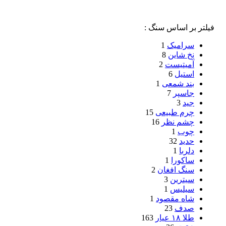
فیلتر بر اساس سنگ :
سرامیک
1
نخ شاین
8
آمیتیست
2
استیل
6
بند شمعی
1
جاسپر
7
جید
3
چرم طبیعی
15
چشم نظر
16
چوب
1
حدید
32
دلربا
1
ساکورا
1
سنگ افغان
2
سیترین
3
سیلیس
1
شاه مقصود
1
صدف
23
طلا ۱۸ عیار
163