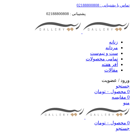
تماس با پشتیبانی : 02188800808
پشتیبانی : 02188800808
زنانه
مردانه
ست‌ و نیم‌ست
تمامی محصولات
آفر هفته
مقالات
ورود / عضویت
جستجو
0
محصول
۰
تومان
0
مقایسه
منو
0
محصول
۰
تومان
جستجو