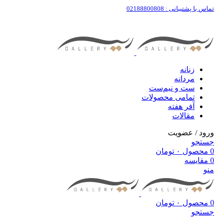
تماس با پشتیبانی : 02188800808
زنانه
مردانه
ست‌ و نیم‌ست
تمامی محصولات
آفر هفته
مقالات
ورود / عضویت
جستجو
0
محصول
۰
تومان
0
مقایسه
منو
0
محصول
۰
تومان
جستجو