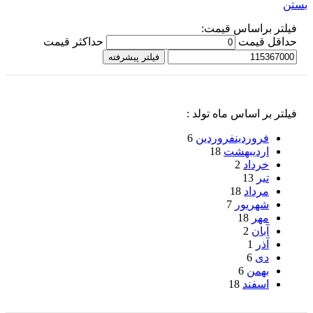
بستن
فیلتر براساس قیمت:
حداقل قیمت
حداكثر قيمت
فیلتر پیشرفته
فیلتر بر اساس ماه تولد :
فروردین
فروردین
6
اردیبهشت
18
خرداد
2
تیر
13
مرداد
18
شهریور
7
مهر
18
آبان
2
آذر
1
دی
6
بهمن
6
اسفند
18