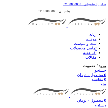
تماس با پشتیبانی : 02188800808
پشتیبانی : 02188800808
زنانه
مردانه
ست‌ و نیم‌ست
تمامی محصولات
آفر هفته
مقالات
ورود / عضویت
جستجو
0
محصول
۰
تومان
0
مقایسه
منو
0
محصول
۰
تومان
جستجو