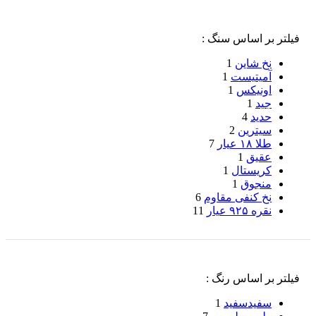
فیلتر بر اساس سنگ :
نخ شاین
1
آمیتیست
1
اونیکس
1
جید
1
حدید
4
سیترین
2
طلا ۱۸ عیار
7
عقیق
1
کریستال
1
منجوق
1
نخ کنفی مقاوم
6
نقره ۹۲۵ عیار
11
فیلتر بر اساس رنگ :
سفید
سفید
1