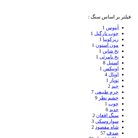
فیلتر بر اساس سنگ :
آبنوس
1
چوب نارگیل
1
زیرکونیا
1
مون استون
1
نخ شاین
1
نخ نامرئی
1
استیل
8
اونیکس
1
اوپال
4
توپاز
1
جید
2
چرم طبیعی
7
چشم نظر
9
چوب
1
حدید
6
سنگ افغان
2
سواروسکی
3
شاه مقصود
2
صدف
57