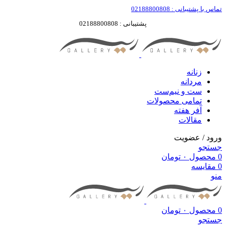
تماس با پشتیبانی : 02188800808
پشتیبانی : 02188800808
زنانه
مردانه
ست‌ و نیم‌ست
تمامی محصولات
آفر هفته
مقالات
ورود / عضویت
جستجو
0
محصول
۰
تومان
0
مقایسه
منو
0
محصول
۰
تومان
جستجو