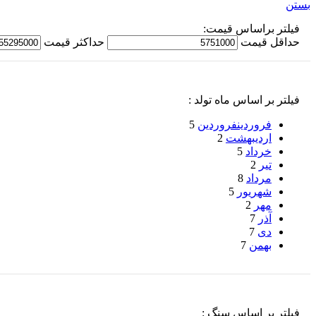
بستن
فیلتر براساس قیمت:
حداقل قیمت
حداكثر قيمت
فیلتر بر اساس ماه تولد :
فروردین
فروردین
5
اردیبهشت
2
خرداد
5
تیر
2
مرداد
8
شهریور
5
مهر
2
آذر
7
دی
7
بهمن
7
فیلتر بر اساس سنگ :