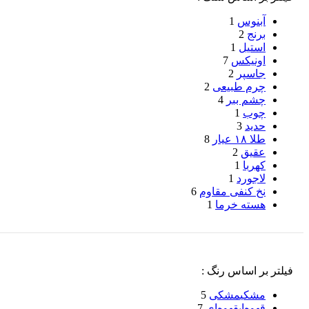
آبنوس
1
برنج
2
استیل
1
اونیکس
7
جاسپر
2
چرم طبیعی
2
چشم ببر
4
چوب
1
حدید
3
طلا ۱۸ عیار
8
عقیق
2
کهربا
1
لاجورد
1
نخ کنفی مقاوم
6
هسته خرما
1
فیلتر بر اساس رنگ :
مشکی
مشکی
5
قهوه‌ای
قهوه‌ای
7