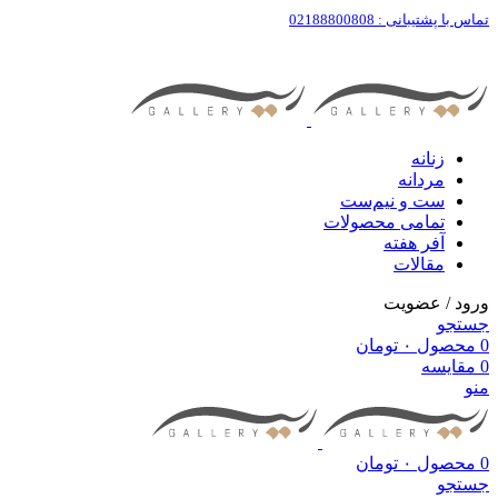
تماس با پشتیبانی : 02188800808
زنانه
مردانه
ست‌ و نیم‌ست
تمامی محصولات
آفر هفته
مقالات
ورود / عضویت
جستجو
0
محصول
۰
تومان
0
مقایسه
منو
0
محصول
۰
تومان
جستجو