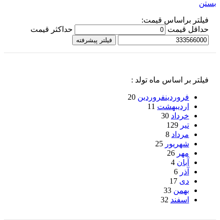
بستن
فیلتر براساس قیمت:
حداقل قیمت
حداكثر قيمت
فیلتر پیشرفته
فیلتر بر اساس ماه تولد :
فروردین
فروردین
20
اردیبهشت
11
خرداد
30
تیر
129
مرداد
8
شهریور
25
مهر
26
آبان
4
آذر
6
دی
17
بهمن
33
اسفند
32