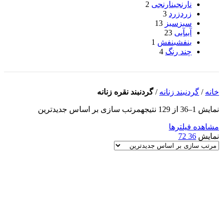
نارنجی
نارنجی
2
زرد
زرد
3
سبز
سبز
13
آبی
آبی
23
بنفش
بنفش
1
چند رنگ
4
خانه
/
گردنبند زنانه
/
گردنبند نقره زنانه
نمایش 1–36 از 129 نتیجه
مرتب سازی بر اساس جدیدترین
مشاهده فیلترها
نمایش
36
72