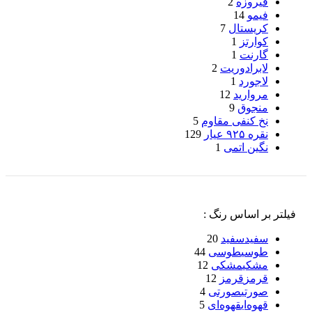
فیروزه
2
فیمو
14
کریستال
7
کوارتز
1
گارنت
1
لابرادوریت
2
لاجورد
1
مروارید
12
منجوق
9
نخ کنفی مقاوم
5
نقره ۹۲۵ عیار
129
نگین اتمی
1
فیلتر بر اساس رنگ :
سفید
سفید
20
طوسی
طوسی
44
مشکی
مشکی
12
قرمز
قرمز
12
صورتی
صورتی
4
قهوه‌ای
قهوه‌ای
5