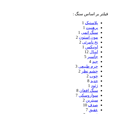
فیلتر بر اساس سنگ :
پلاستیک
1
پرهنیت
1
سنگ اتمی
1
مون استون
2
نخ نامرئی
2
اونیکس
1
اوپال
12
جاسپر
5
جید
4
چرم طبیعی
3
چشم نظر
2
چوب
2
حدید
8
ژئود
1
سنگ افغان
8
سواروسکی
7
سیترین
2
صدف
10
عقیق
7