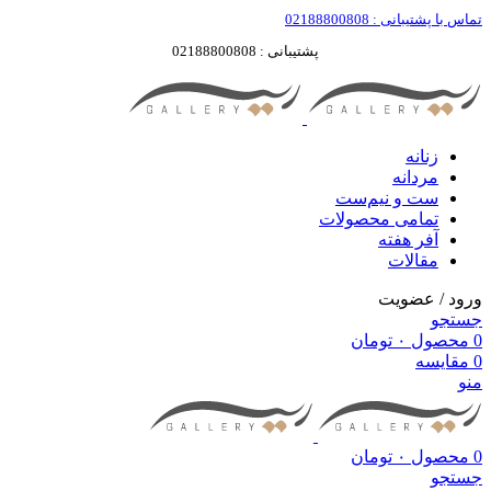
تماس با پشتیبانی : 02188800808
پشتیبانی : 02188800808
زنانه
مردانه
ست‌ و نیم‌ست
تمامی محصولات
آفر هفته
مقالات
ورود / عضویت
جستجو
0
محصول
۰
تومان
0
مقایسه
منو
0
محصول
۰
تومان
جستجو