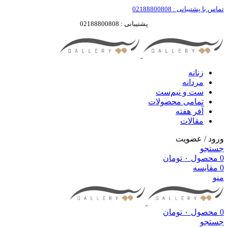
تماس با پشتیبانی : 02188800808
پشتیبانی : 02188800808
زنانه
مردانه
ست‌ و نیم‌ست
تمامی محصولات
آفر هفته
مقالات
ورود / عضویت
جستجو
0
محصول
۰
تومان
0
مقایسه
منو
0
محصول
۰
تومان
جستجو