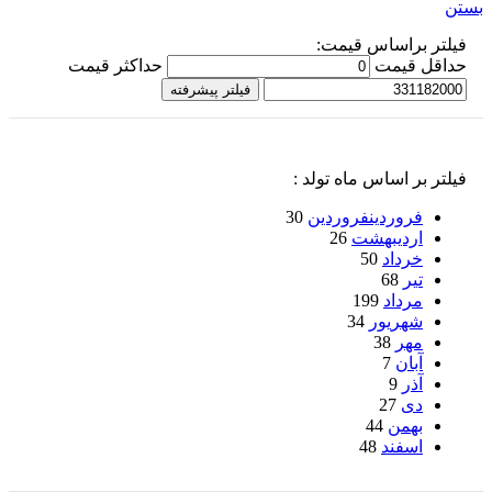
بستن
فیلتر براساس قیمت:
حداقل قیمت
حداكثر قيمت
فیلتر پیشرفته
فیلتر بر اساس ماه تولد :
فروردین
فروردین
30
اردیبهشت
26
خرداد
50
تیر
68
مرداد
199
شهریور
34
مهر
38
آبان
7
آذر
9
دی
27
بهمن
44
اسفند
48