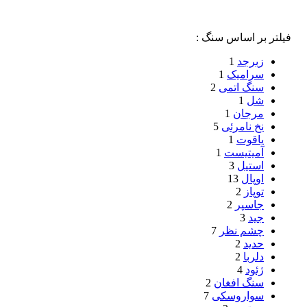
فیلتر بر اساس سنگ :
زبرجد
1
سرامیک
1
سنگ اتمی
2
شل
1
مرجان
1
نخ نامرئی
5
یاقوت
1
آمیتیست
1
استیل
3
اوپال
13
توپاز
2
جاسپر
2
جید
3
چشم نظر
7
حدید
2
دلربا
2
ژئود
4
سنگ افغان
2
سواروسکی
7