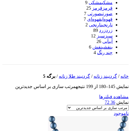
مشکی
مشکی
9
قرمز
قرمز
25
صورتی
صورتی
7
قهوه‌ای
قهوه‌ای
7
نارنجی
نارنجی
2
زرد
زرد
89
سبز
سبز
12
آبی
آبی
26
بنفش
بنفش
6
چند رنگ
4
خانه
/
گردنبند زنانه
/
گردنبند طلا زنانه
/
برگه 5
نمایش 145–180 از 199 نتیجه
مرتب سازی بر اساس جدیدترین
مشاهده فیلترها
نمایش
36
72
ناموجود