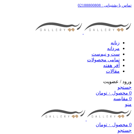
تماس با پشتیبانی : 02188800808
زنانه
مردانه
ست‌ و نیم‌ست
تمامی محصولات
آفر هفته
مقالات
ورود / عضویت
جستجو
0
محصول
۰
تومان
0
مقایسه
منو
0
محصول
۰
تومان
جستجو