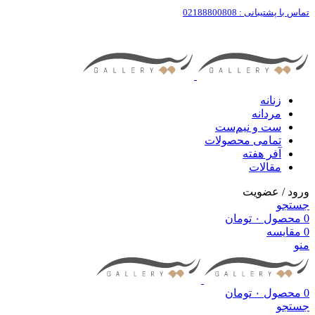
تماس با پشتیبانی : 02188800808
زنانه
مردانه
ست‌ و نیم‌ست
تمامی محصولات
آفر هفته
مقالات
ورود / عضویت
جستجو
0
محصول
۰
تومان
0
مقایسه
منو
0
محصول
۰
تومان
جستجو