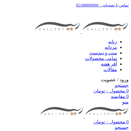
تماس با پشتیبانی : 02188800808
زنانه
مردانه
ست‌ و نیم‌ست
تمامی محصولات
آفر هفته
مقالات
ورود / عضویت
جستجو
0
محصول
۰
تومان
0
مقایسه
منو
0
محصول
۰
تومان
جستجو